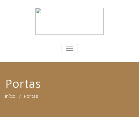
ALTERNAR
A
NAVEGAÇÃO
Portas
Início
/
Portas